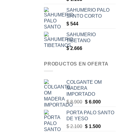
SAHUMERIO PALO
SANTO CORTO
$
544
SAHUMERIO
TIBETANO
$
2.666
PRODUCTOS EN OFERTA
COLGANTE OM
MADERA
IMPORTADO
Original
Current
$
8.900
$
6.000
price
price
PORTA PALO SANTO
was:
is:
DE YESO
$ 8.900.
$ 6.000.
Original
Current
$
2.100
$
1.500
price
price