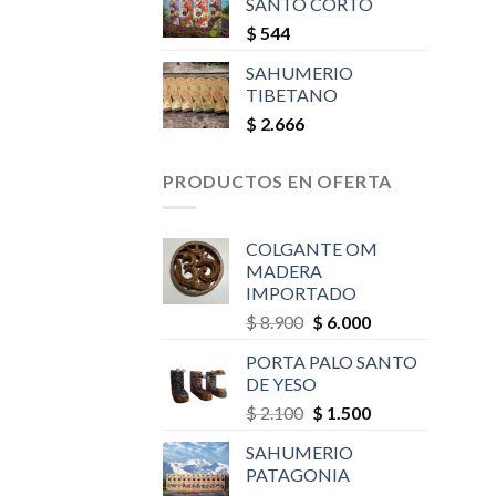
SANTO CORTO
$
544
SAHUMERIO
TIBETANO
$
2.666
PRODUCTOS EN OFERTA
COLGANTE OM
MADERA
IMPORTADO
Original
Current
$
8.900
$
6.000
price
price
PORTA PALO SANTO
was:
is:
DE YESO
$ 8.900.
$ 6.000.
Original
Current
$
2.100
$
1.500
price
price
SAHUMERIO
was:
is:
PATAGONIA
$ 2.100.
$ 1.500.