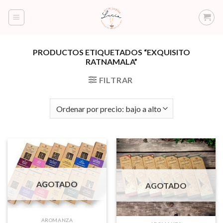
Saltar
al
contenido
PRODUCTOS ETIQUETADOS “EXQUISITO
RATNAMALA”
FILTRAR
AGOTADO
AGOTADO
AROMANZA