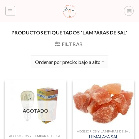
Saltar
al
contenido
PRODUCTOS ETIQUETADOS “LAMPARAS DE SAL”
FILTRAR
AGOTADO
ACCESORIOS Y LAMPARAS DE SAL
ACCESORIOS Y LAMPARAS DE SAL
HIMALAYA SAL