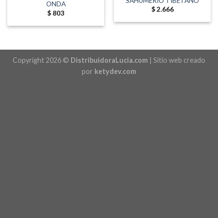
SAHUMERIO TIBETANO
ONDA
$
2.666
$
803
Copyright 2026 ©
DistribuidoraLucia.com
| Sitio web creado
por
ketydev.com