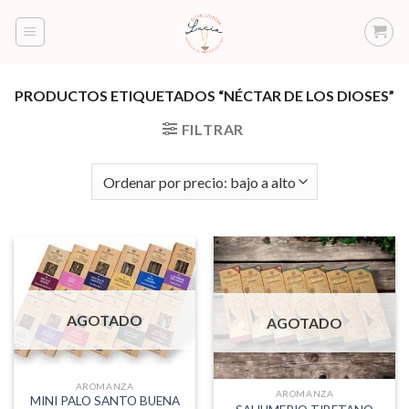
Saltar
al
contenido
PRODUCTOS ETIQUETADOS “NÉCTAR DE LOS DIOSES”
FILTRAR
AGOTADO
AGOTADO
AROMANZA
AROMANZA
MINI PALO SANTO BUENA