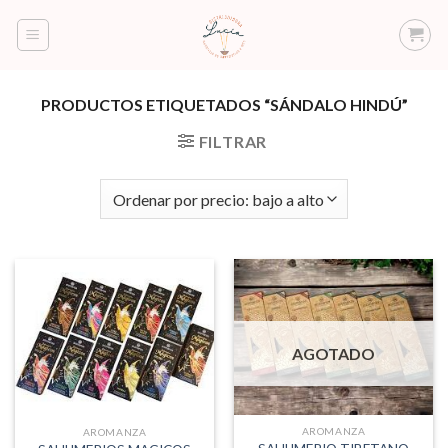
Saltar
al
contenido
PRODUCTOS ETIQUETADOS “SÁNDALO HINDÚ”
FILTRAR
AGOTADO
AROMANZA
AROMANZA