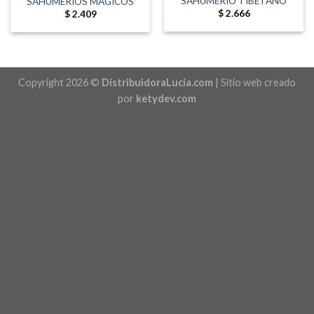
SAHUMERIO TIBETANO
SAHUMERIOS MAGICOS
$
2.666
$
2.409
Copyright 2026 ©
DistribuidoraLucia.com
| Sitio web creado
por
ketydev.com