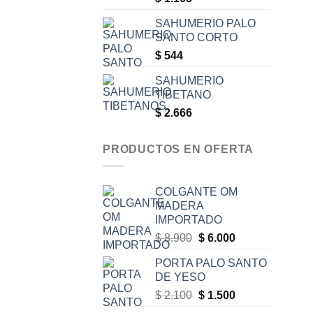
SAHUMERIO PALO
SANTO CORTO
$
544
SAHUMERIO
TIBETANO
$
2.666
PRODUCTOS EN OFERTA
COLGANTE OM
MADERA
IMPORTADO
Original
Current
$
8.900
$
6.000
price
price
PORTA PALO SANTO
was:
is:
DE YESO
$ 8.900.
$ 6.000.
Original
Current
$
2.100
$
1.500
price
price