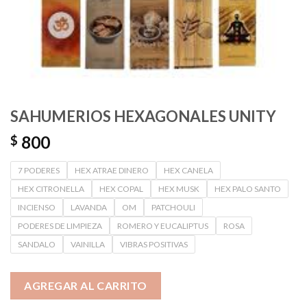
SAHUMERIOS HEXAGONALES UNITY
800
$
7 PODERES
HEX ATRAE DINERO
HEX CANELA
HEX CITRONELLA
HEX COPAL
HEX MUSK
HEX PALO SANTO
INCIENSO
LAVANDA
OM
PATCHOULI
PODERES DE LIMPIEZA
ROMERO Y EUCALIPTUS
ROSA
SANDALO
VAINILLA
VIBRAS POSITIVAS
AGREGAR AL CARRITO