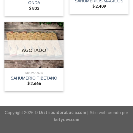
SAHUMERIOS MAGICOS
ONDA
$
2.409
$
803
AGOTADO
AROMANZA
SAHUMERIO TIBETANO
$
2.666
DistribuidoraLucia.com
Copyright 2026 ©
| Sitio web creado por
ketydev.com