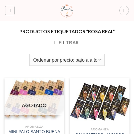
Saltar
al
contenido
PRODUCTOS ETIQUETADOS “ROSA REAL”
FILTRAR
AGOTADO
AROMANZA
AROMANZA
MINI PALO SANTO BUENA