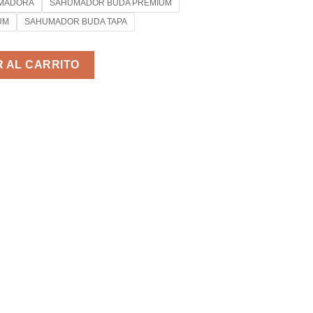
UMADORA
SAHUMADOR BUDA PREMIUM
UM
SAHUMADOR BUDA TAPA
UMADORES cantidad
 AL CARRITO