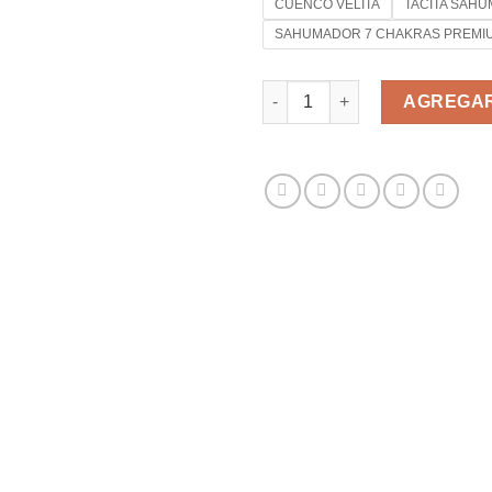
CUENCO VELITA
TACITA SAH
SAHUMADOR 7 CHAKRAS PREMI
COPALERAS, CUENCOS Y SAH
AGREGAR