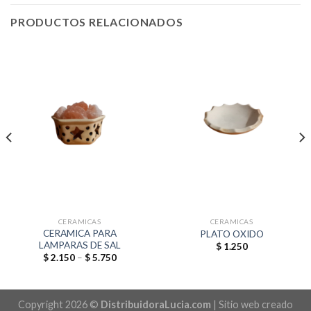
PRODUCTOS RELACIONADOS
CERAMICAS
CERAMICAS
CERAMICA PARA
PLATO OXIDO
LAMPARAS DE SAL
$
1.250
Price
$
2.150
–
$
5.750
range:
$ 2.150
through
$ 5.750
Copyright 2026 ©
DistribuidoraLucia.com
| Sitio web creado