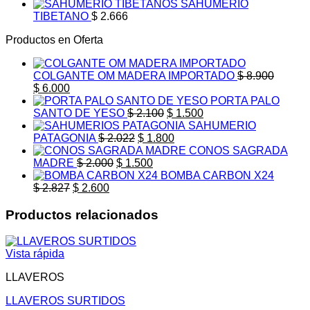
SAHUMERIO
TIBETANO
$
2.666
Productos en Oferta
COLGANTE OM MADERA IMPORTADO
$
8.900
Original
Current
$
6.000
price
price
PORTA PALO
was:
is:
Original
Current
SANTO DE YESO
$
2.100
$
1.500
$ 8.900.
$ 6.000.
price
price
SAHUMERIO
Original
was:
Current
is:
PATAGONIA
$
2.022
$
1.800
price
$ 2.100.
price
$ 1.500.
CONOS SAGRADA
Original
was:
Current
is:
MADRE
$
2.000
$
1.500
price
$ 2.022.
price
$ 1.800.
BOMBA CARBON X24
Original
Current
was:
is:
$
2.827
$
2.600
price
price
$ 2.000.
$ 1.500.
was:
is:
Productos relacionados
$ 2.827.
$ 2.600.
Vista rápida
LLAVEROS
LLAVEROS SURTIDOS