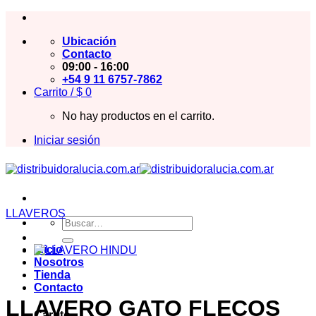
Saltar
al
Ubicación
contenido
Contacto
09:00 - 16:00
+54 9 11 6757-7862
Carrito /
$
0
No hay productos en el carrito.
Iniciar sesión
LLAVEROS
Buscar
por:
Inicio
Nosotros
Tienda
Contacto
LLAVERO GATO FLECOS
Carrito